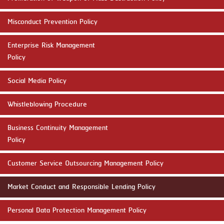
Misconduct Prevention Policy
News
Enterprise Risk Management
Policy
&
Activities
Social Media Policy
CSR
Whistleblowing Procedure
PROGRAM
Business Continuity Management
Policy
Career
Customer Service Outsourcing Management Policy
Opportunity
Market Conduct and Responsible Lending Policy
Contact
Personal Data Protection Management Policy
Us