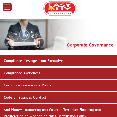
Home
About
EASY
BUY
Compliance Message from Executive
Compliance Awareness
Corporate
Corporate Governance Policy
Governance
Code of Business Conduct
Investor
Anti-Money Laundering and Counter Terrorism Financing and
Proliferation of Weapon of Mass Destruction Policy
Relations