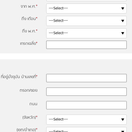
จาก พ.ศ.
*
ถึง เดือน
*
ถึง พ.ศ.
*
เกรดเฉลี่ย
*
ที่อยู่ปัจจุบัน บ้านเลขที่
*
ตรอก/ซอย
ถนน
(จังหวัด)
*
(เขต/อำเภอ)
*