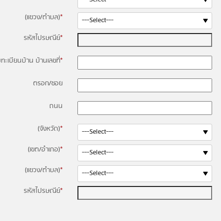
(แขวง/ตำบล)
*
รหัสไปรษณีย์
*
ามทะเบียนบ้าน บ้านเลขที่
*
ตรอก/ซอย
ถนน
(จังหวัด)
*
(เขต/อำเภอ)
*
(แขวง/ตำบล)
*
รหัสไปรษณีย์
*