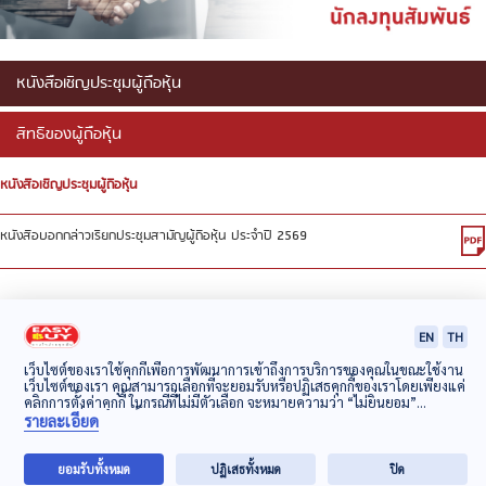
นัก
หนังสือเชิญประชุมผู้ถือหุ้น
ลงทุน
สัมพันธ์
สิทธิของผู้ถือหุ้น
หนังสือเชิญประชุมผู้ถือหุ้น
ข่าว
หนังสือบอกกล่าวเรียกประชุมสามัญผู้ถือหุ้น ประจำปี 2569
และ
กิจกรรม
EN
TH
ความ
เว็บไซต์ของเราใช้คุกกี้เพื่อการพัฒนาการเข้าถึงการบริการของคุณในขณะใช้งาน
เว็บไซต์ของเรา คุณสามารถเลือกที่จะยอมรับหรือปฏิเสธคุกกี้ของเราโดยเพียงแค่
รับ
ข้อแนะนำ : Web Browser ที่เหมาะแก่การใช้งาน Internet Explorer version 10 ขึ้นไป, Mozilla Firefox,
คลิกการตั้งค่าคุกกี้ ในกรณีที่ไม่มีตัวเลือก จะหมายความว่า “ไม่ยินยอม”
Safari, Google Chrome
นโยบายเกี่ยวกับคุกกี้
รายละเอียด
ผิด
EASY BUY PUBLIC COMPANY LIMITED
SITE MAP
+
ยอมรับทั้งหมด
ปฏิเสธทั้งหมด
ปิด
ชอบ