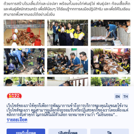
นัก
ลงทุน
สัมพันธ์
ข่าว
และ
กิจกรรม
ความ
EN
TH
เว็บไซต์ของเราใช้คุกกี้เพื่อการพัฒนาการเข้าถึงการบริการของคุณในขณะใช้งาน
รับ
เว็บไซต์ของเรา คุณสามารถเลือกที่จะยอมรับหรือปฏิเสธคุกกี้ของเราโดยเพียงแค่
คลิกการตั้งค่าคุกกี้ ในกรณีที่ไม่มีตัวเลือก จะหมายความว่า “ไม่ยินยอม”
ผิด
นโยบายเกี่ยวกับคุกกี้
รายละเอียด
ข้อแนะนำ : Web Browser ที่เหมาะแก่การใช้งาน Internet Explorer version 10 ขึ้นไป, Mozilla Firefox,
Safari, Google Chrome
ชอบ
ยอมรับทั้งหมด
ปฏิเสธทั้งหมด
ปิด