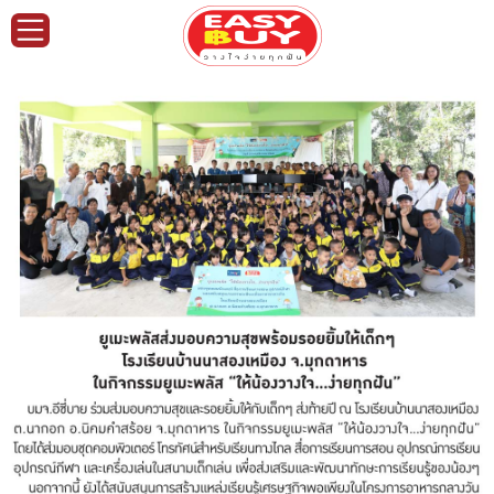
หน้า
แรก
ข้อมูล
องค์กร
การ
กำกับ
ดูแล
กิจการ